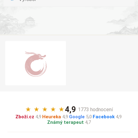
4,9
★
★
★
★
★
· 1773 hodnocení
Zboží.cz
4,9
·
Heureka
4,9
·
Google
5,0
·
Facebook
4,9
·
Známý terapeut
4,7