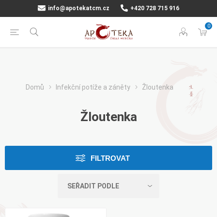
info@apotekatcm.cz
+420 728 715 916
0
Domů
Infekční potíže a záněty
Žloutenka
Žloutenka
FILTROVAT