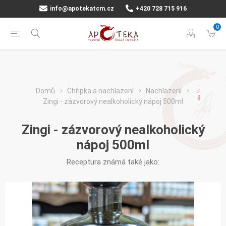
info@apotekatcm.cz
+420 728 715 916
0
Domů
Chřipka a nachlazení
Nachlazení
Zingi - zázvorový nealkoholický nápoj 500ml
Zingi - zázvorový nealkoholický
nápoj 500ml
Receptura známá také jako: