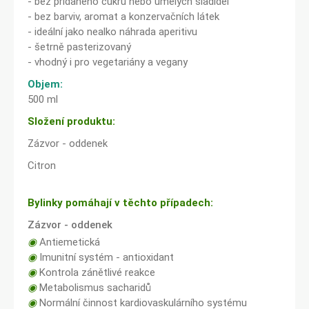
- bez přidaného cukru nebo umělých sladidel
- bez barviv, aromat a konzervačních látek
- ideální jako nealko náhrada aperitivu
- šetrně pasterizovaný
- vhodný i pro vegetariány a vegany
Objem:
500 ml
Složení produktu:
Zázvor - oddenek
Citron
Bylinky pomáhají v těchto případech:
Zázvor - oddenek
◉
Antiemetická
◉
Imunitní systém - antioxidant
◉
Kontrola zánětlivé reakce
◉
Metabolismus sacharidů
◉
Normální činnost kardiovaskulárního systému