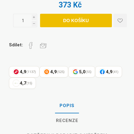
373 Kč
i
DO KOŠÍKU
h
Sdílet:
4,9
4,9
5,0
4,9
(1137)
(525)
(55)
(41)
4,7
(15)
POPIS
RECENZE