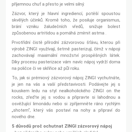
příjemnou chuť a přesto je velmi silný.
Zázvor, který je hlavní ingrediencí, potěší spoustou
skvělých účinků. Kromě toho, že posiluje organismus,
brání vzniku žaludečních vředů, snižuje bolest
způsobenou artritidou a pomáhá zmírnit astma .
Prvotřídní čistě přírodní zázvorovou šťávu, kterou při
výrobě ZINGI využívají, šetrně pasterizují, čímž v nápoji
zachovávají maximální množství prospěšných látek.
Díky procesu pasterizace vám navíc nápoj vydrží doma
na poličce či ve skříňce až půl roku.
To, jak si prémiový zázvorový nápoj ZINGI vychutnáte,
je jen na vás a vaší představivosti. Podávejte jej s
kouskem ledu na styl nealkoholického ZINGI on the
rocks, zřeďte jej s vodou a připravte si lahodnou a
osvěžující limonádu nebo si zpříjemněte ráno rychlým
„shotem“, který vás postaví na nohy a připraví do
nového dne.
5 důvodů proč ochutnat ZINGI zázvorový nápoj