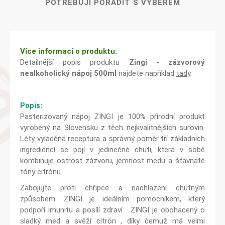
POTŘEBUJI PORADIT S VÝBĚREM
Více informací o produktu:
Detailnější popis produktu
Zingi - zázvorový
nealkoholický nápoj 500ml
najdete například
tady
.
Popis:
Pasterizovaný nápoj ZINGI je 100% přírodní produkt
vyrobený na Slovensku z těch nejkvalitnějších surovin.
Léty vyladěná receptura a správný poměr tří základních
ingrediencí se pojí v jedinečné chuti, která v sobě
kombinuje ostrost zázvoru, jemnost medu a šťavnaté
tóny citrónu .
Zabojujte proti chřipce a nachlazení chutným
způsobem. ZINGI je ideálním pomocníkem, který
podpoří imunitu a posílí zdraví . ZINGI je obohacený o
sladký med a svěží citrón , díky čemuž má velmi