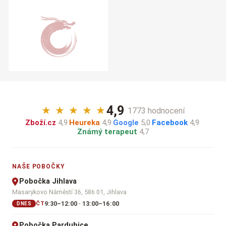
4,9
★
★
★
★
★
· 1773 hodnocení
Zboží.cz
4,9
·
Heureka
4,9
·
Google
5,0
·
Facebook
4,9
·
Známý terapeut
4,7
NAŠE POBOČKY
Pobočka Jihlava
Masarykovo Náměstí 36, 586 01, Jihlava
9:30–12:00 · 13:00–16:00
ČT
DNES
Pobočka Pardubice