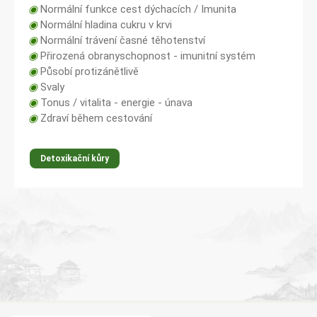
◉
Normální funkce cest dýchacích / Imunita
◉
Normální hladina cukru v krvi
◉
Normální trávení časné těhotenství
◉
Přirozená obranyschopnost - imunitní systém
◉
Působí protizánětlivě
◉
Svaly
◉
Tonus / vitalita - energie - únava
◉
Zdraví během cestování
Detoxikační kůry