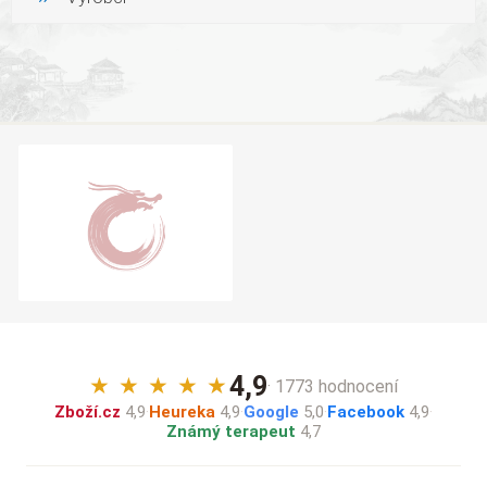
4,9
★
★
★
★
★
· 1773 hodnocení
Zboží.cz
4,9
·
Heureka
4,9
·
Google
5,0
·
Facebook
4,9
·
Známý terapeut
4,7