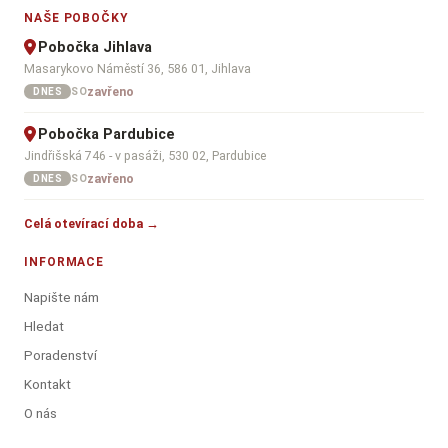
NAŠE POBOČKY
Pobočka Jihlava
Masarykovo Náměstí 36, 586 01, Jihlava
zavřeno
SO
DNES
Pobočka Pardubice
Jindřišská 746 - v pasáži, 530 02, Pardubice
zavřeno
SO
DNES
Celá otevírací doba →
INFORMACE
Napište nám
Hledat
Poradenství
Kontakt
O nás