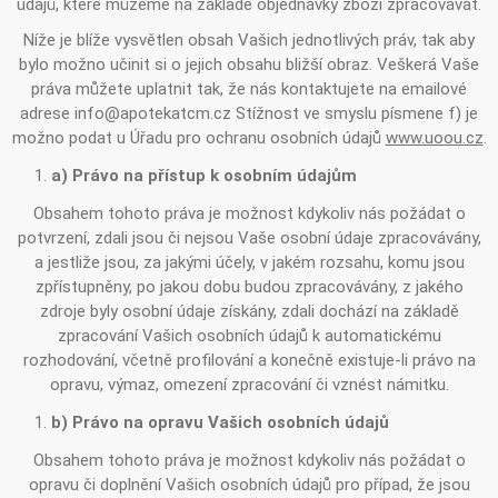
údajů, které můžeme na základě objednávky zboží zpracovávat.
Níže je blíže vysvětlen obsah Vašich jednotlivých práv, tak aby
bylo možno učinit si o jejich obsahu bližší obraz. Veškerá Vaše
práva můžete uplatnit tak, že nás kontaktujete na emailové
adrese info@apotekatcm.cz Stížnost ve smyslu písmene f) je
možno podat u Úřadu pro ochranu osobních údajů
www.uoou.cz
.
a) Právo na přístup k osobním údajům
Obsahem tohoto práva je možnost kdykoliv nás požádat o
potvrzení, zdali jsou či nejsou Vaše osobní údaje zpracovávány,
a jestliže jsou, za jakými účely, v jakém rozsahu, komu jsou
zpřístupněny, po jakou dobu budou zpracovávány, z jakého
zdroje byly osobní údaje získány, zdali dochází na základě
zpracování Vašich osobních údajů k automatickému
rozhodování, včetně profilování a konečně existuje-li právo na
opravu, výmaz, omezení zpracování či vznést námitku.
b) Právo na opravu Vašich osobních údajů
Obsahem tohoto práva je možnost kdykoliv nás požádat o
opravu či doplnění Vašich osobních údajů pro případ, že jsou