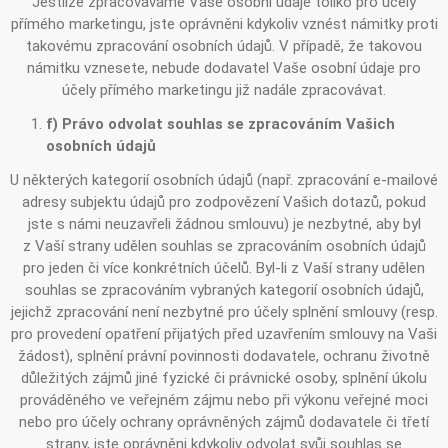
Jestliže zpracováváme Vaše osobní údaje toliko pro účely
přímého marketingu, jste oprávněni kdykoliv vznést námitky proti
takovému zpracování osobních údajů. V případě, že takovou
námitku vznesete, nebude dodavatel Vaše osobní údaje pro
účely přímého marketingu již nadále zpracovávat.
f) Právo odvolat souhlas se zpracováním Vašich
osobních údajů
U některých kategorií osobních údajů (např. zpracování e-mailové
adresy subjektu údajů pro zodpovězení Vašich dotazů, pokud
jste s námi neuzavřeli žádnou smlouvu) je nezbytné, aby byl
z Vaší strany udělen souhlas se zpracováním osobních údajů
pro jeden či více konkrétních účelů. Byl-li z Vaší strany udělen
souhlas se zpracováním vybraných kategorií osobních údajů,
jejichž zpracování není nezbytné pro účely splnění smlouvy (resp.
pro provedení opatření přijatých před uzavřením smlouvy na Vaši
žádost), splnění právní povinnosti dodavatele, ochranu životně
důležitých zájmů jiné fyzické či právnické osoby, splnění úkolu
prováděného ve veřejném zájmu nebo při výkonu veřejné moci
nebo pro účely ochrany oprávněných zájmů dodavatele či třetí
strany, jste oprávněni kdykoliv odvolat svůj souhlas se