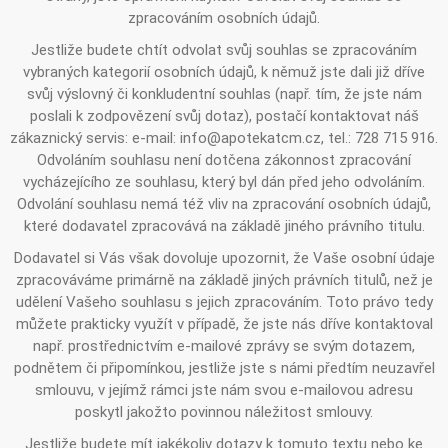
zpracováním osobních údajů.
Jestliže budete chtít odvolat svůj souhlas se zpracováním
vybraných kategorií osobních údajů, k němuž jste dali již dříve
svůj výslovný či konkludentní souhlas (např. tím, že jste nám
poslali k zodpovězení svůj dotaz), postačí kontaktovat náš
zákaznický servis: e-mail: info@apotekatcm.cz, tel.: 728 715 916.
Odvoláním souhlasu není dotčena zákonnost zpracování
vycházejícího ze souhlasu, který byl dán před jeho odvoláním.
Odvolání souhlasu nemá též vliv na zpracování osobních údajů,
které dodavatel zpracovává na základě jiného právního titulu.
Dodavatel si Vás však dovoluje upozornit, že Vaše osobní údaje
zpracováváme primárně na základě jiných právních titulů, než je
udělení Vašeho souhlasu s jejich zpracováním. Toto právo tedy
můžete prakticky využít v případě, že jste nás dříve kontaktoval
např. prostřednictvím e-mailové zprávy se svým dotazem,
podnětem či připomínkou, jestliže jste s námi předtím neuzavřel
smlouvu, v jejímž rámci jste nám svou e-mailovou adresu
poskytl jakožto povinnou náležitost smlouvy.
Jestliže budete mít jakékoliv dotazy k tomuto textu nebo ke