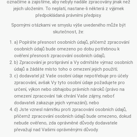
označíme a zajistíme, aby nebyly nadále zpracovány jinak než
jejich uložením. To neplatí, nastane-li některá z výjimek
předpokládaná právními předpisy.
Spornými otázkami ve smyslu výše uvedeného může být
skutečnost, že:
a) Popíráte přesnost osobních údajů, přičemž zpracování
osobních údajů bude omezeno po dobu potřebnou k
ověření přesnosti zpracování osobních údajů;
b) Zpracování je protiprávní a Vy odmítáte výmaz osobních
údajů a žádáte místo toho o omezení jejich použití;
c) dodavatel již Vaše osobní údaje nepotřebuje pro účely
zpracování, avšak Vy tyto osobní údaje požadujete pro
určení, výkon nebo obhajobu právních nároků (právo na
omezení zpracování tak chrání Vaše zájmy, neboť
dodavateli zakazuje jejich vymazání); nebo
d) Jste vznesl námitku proti zpracování osobních údajů,
přičemž zpracování osobních údajů bude omezeno, dokud
nebude ověřeno, zda oprávněné důvody dodavatele
převažují nad Vašimi oprávněnými důvody.