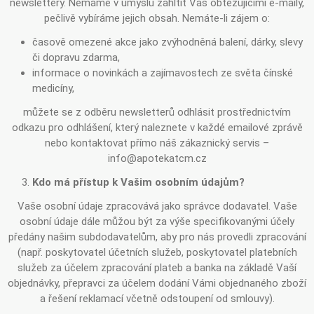
newslettery. Nemáme v úmyslu zahltit Vás obtěžujícími e-maily,
pečlivě vybíráme jejich obsah. Nemáte-li zájem o:
časově omezené akce jako zvýhodněná balení, dárky, slevy
či dopravu zdarma,
informace o novinkách a zajímavostech ze světa čínské
medicíny,
můžete se z odběru newsletterů odhlásit prostřednictvím
odkazu pro odhlášení, který naleznete v každé emailové zprávě
nebo kontaktovat přímo náš zákaznický servis –
info@apotekatcm.cz
Kdo má přístup k Vašim osobním údajům?
Vaše osobní údaje zpracovává jako správce dodavatel. Vaše
osobní údaje dále můžou být za výše specifikovanými účely
předány našim subdodavatelům, aby pro nás provedli zpracování
(např. poskytovatel účetních služeb, poskytovatel platebních
služeb za účelem zpracování plateb a banka na základě Vaší
objednávky, přepravci za účelem dodání Vámi objednaného zboží
a řešení reklamací včetně odstoupení od smlouvy).