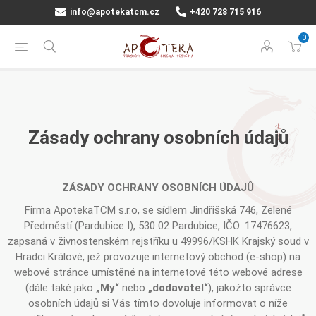
info@apotekatcm.cz
+420 728 715 916
0
Zásady ochrany osobních údajů
ZÁSADY OCHRANY OSOBNÍCH ÚDAJŮ
Firma ApotekaTCM s.r.o, se sídlem Jindřišská 746, Zelené
Předměstí (Pardubice I), 530 02 Pardubice, IČO: 17476623,
zapsaná v živnostenském rejstříku u 49996/KSHK Krajský soud v
Hradci Králové, jež provozuje internetový obchod (e-shop) na
webové stránce umístěné na internetové této webové adrese
(dále také jako
„My“
nebo
„dodavatel“
), jakožto správce
osobních údajů si Vás tímto dovoluje informovat o níže