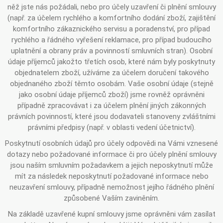
něž jste nás požádali, nebo pro účely uzavření či plnění smlouvy
(např. za účelem rychlého a komfortního dodání zboží, zajištění
komfortního zákaznického servisu a poradenství, pro případ
rychlého a řádného vyřešení reklamace, pro případ budoucího
uplatnění a obrany práv a povinností smluvních stran). Osobní
údaje příjemců jakožto třetích osob, které nám byly poskytnuty
objednatelem zboží, užíváme za účelem doručení takového
objednaného zboží těmto osobám. Vaše osobní údaje (stejně
jako osobní údaje příjemců zboží) jsme rovněž oprávněni
případně zpracovávat i za účelem plnění jiných zákonných
právních povinností, které jsou dodavateli stanoveny zvláštními
právními předpisy (např. v oblasti vedení účetnictví).
Poskytnutí osobních údajů pro účely odpovědi na Vámi vznesené
dotazy nebo požadované informace či pro účely plnění smlouvy
jsou naším smluvním požadavkem a jejich neposkytnutí může
mít za následek neposkytnutí požadované informace nebo
neuzavření smlouvy, případně nemožnost jejího řádného plnění
způsobené Vaším zaviněním.
Na základě uzavřené kupní smlouvy jsme oprávněni vám zasílat