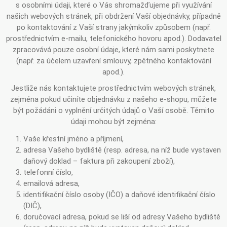
s osobními údaji, které o Vás shromažďujeme při využívání
našich webových stránek, při obdržení Vaší objednávky, případně
po kontaktování z Vaší strany jakýmkoliv způsobem (např.
prostřednictvím e-mailu, telefonického hovoru apod.). Dodavatel
zpracovává pouze osobní údaje, které nám sami poskytnete
(např. za účelem uzavření smlouvy, zpětného kontaktování
apod.).
Jestliže nás kontaktujete prostřednictvím webových stránek,
zejména pokud učiníte objednávku z našeho e-shopu, můžete
být požádáni o vyplnění určitých údajů o Vaší osobě. Těmito
údaji mohou být zejména:
Vaše křestní jméno a příjmení,
adresa Vašeho bydliště (resp. adresa, na níž bude vystaven
daňový doklad – faktura při zakoupení zboží),
telefonní číslo,
emailová adresa,
identifikační číslo osoby (IČO) a daňové identifikační číslo
(DIČ),
doručovací adresa, pokud se liší od adresy Vašeho bydliště