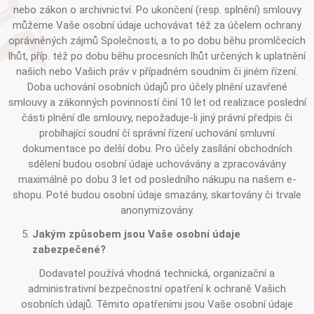
nebo zákon o archivnictví. Po ukončení (resp. splnění) smlouvy
můžeme Vaše osobní údaje uchovávat též za účelem ochrany
oprávněných zájmů Společnosti, a to po dobu běhu promlčecích
lhůt, příp. též po dobu běhu procesních lhůt určených k uplatnění
našich nebo Vašich práv v případném soudním či jiném řízení.
Doba uchování osobních údajů pro účely plnění uzavřené
smlouvy a zákonných povinností činí 10 let od realizace poslední
části plnění dle smlouvy, nepožaduje-li jiný právní předpis či
probíhající soudní čí správní řízení uchování smluvní
dokumentace po delší dobu. Pro účely zasílání obchodních
sdělení budou osobní údaje uchovávány a zpracovávány
maximálně po dobu 3 let od posledního nákupu na našem e-
shopu. Poté budou osobní údaje smazány, skartovány či trvale
anonymizovány.
Jakým způsobem jsou Vaše osobní údaje
zabezpečené?
Dodavatel používá vhodná technická, organizační a
administrativní bezpečnostní opatření k ochraně Vašich
osobních údajů. Těmito opatřeními jsou Vaše osobní údaje