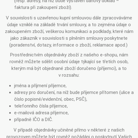
(resp. adresy, na níž bude vystaven daňový doklad –
faktura při zakoupení zboží).
V souvislosti s uzavřenou kupní smlouvou dále zpracováváme
údaje vzniklé na základě trvání smlouvy, a to zejména údaje o
zakoupeném zboží, veškerou komunikaci a podklady, které nám
jako zákazník v souvislosti s plněním smlouvy poskytnete
(poradenství, dotazy, informace o zboží, reklamace apod.)
Prostřednictvím objednávky zboží z našeho e-shopu, nám
rovněž můžete sdělit osobní údaje týkající se třetích osob,
kterým má být objednané zboží doručeno (příjemci), a to
v rozsahu:
jména a příjmení příjemce,
adresy pro doručení, na níž bude příjemce přítomen (ulice a
číslo popisné/evidenční, obec, PSČ),
telefonního čísla příjemce,
e-mailová adresa příjemce,
případně IČO a DIČ.
V případě objednávky učiněné přímo v některé z našich
provozoven můžete být rovněž požádáni o poskytnutí Vašich