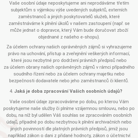
Vaše osobní údaje neposkytujeme ani neprodáváme třetím
subjektům s výjimkou výše uvedených subjektů, externích
zaměstnanců a jiných poskytovatelů služeb, které
zaměstnáváme k plnění úkolů v našem zastoupení (např. se
může jednat o dopravce, který Vám bude doručovat zboží
objednané z našeho e-shopu).
Za účelem ochrany našich oprávněných zájmů si vyhrazujeme
právo na uchování, přístup a zveřejnění veškerých informací,
které jsou nezbytné pro dodržení právních předpisů nebo
za účelem obrany našich oprávněných zájmů v rámci případného
soudního řízení nebo za účelem ochrany majetku nebo
bezpečnosti dodavatele nebo jeho zaměstnanců či klientů.
Jaká je doba zpracování Vašich osobních údajů?
Vaše osobní údaje zpracováváme po dobu, po kterou Vám
poskytujeme naše služby či plníme vzájemnou smlouvu, nebo po
dobu, na níž byl udělen Váš souhlas se zpracováním osobních
údajů, případně po dobu nezbytnou k plnění archivačních nebo
jiných povinností dle platných právních předpisů, jimiž jsou
například zákon o dani z přidané hodnoty, zákon o účetnictví