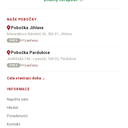
NAŠE POBOČKY
Pobočka Jihlava
Masarykovo Náměstí 36, 586 01, Jihlava
zavřeno
NE
DNES
Pobočka Pardubice
Jindřišská 746 - v pasáži, 530 02, Pardubice
zavřeno
NE
DNES
Celá otevírací doba →
INFORMACE
Napište nám
Hledat
Poradenství
Kontakt