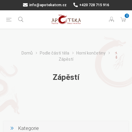
info@apotekatcm.cz
+420 728 715 916
0
Domů
Podle částí těla
Horní končetiny
Zápěstí
Zápěstí
Kategorie