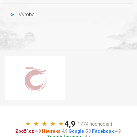
Výrobci
4,9
★
★
★
★
★
· 1774 hodnocení
Zboží.cz
4,9
·
Heureka
4,9
·
Google
5,0
·
Facebook
4,9
·
Známý terapeut
4,7