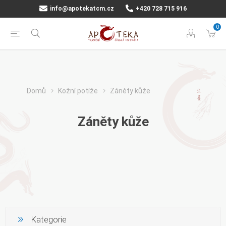
info@apotekatcm.cz
+420 728 715 916
0
Domů
Kožní potíže
Záněty kůže
Záněty kůže
Kategorie