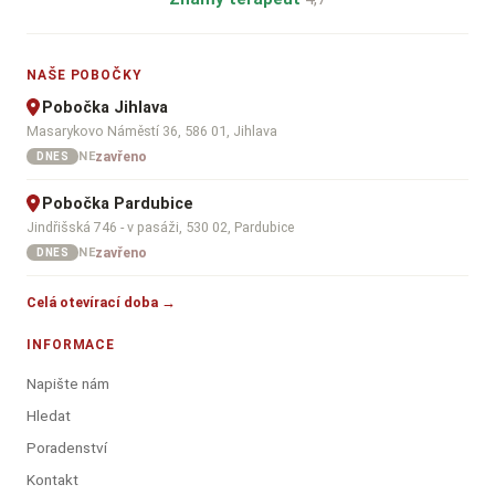
NAŠE POBOČKY
Pobočka Jihlava
Masarykovo Náměstí 36, 586 01, Jihlava
zavřeno
NE
DNES
Pobočka Pardubice
Jindřišská 746 - v pasáži, 530 02, Pardubice
zavřeno
NE
DNES
Celá otevírací doba →
INFORMACE
Napište nám
Hledat
Poradenství
Kontakt