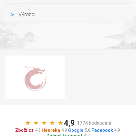
Výrobci
4,9
★
★
★
★
★
· 1774 hodnocení
Zboží.cz
4,9
·
Heureka
4,9
·
Google
5,0
·
Facebook
4,9
·
Známý terapeut
4,7