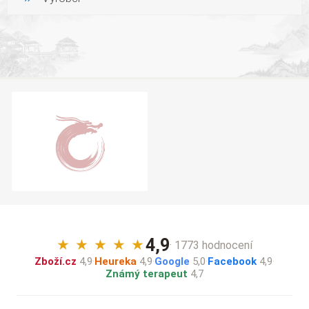
4,9
★
★
★
★
★
· 1773 hodnocení
Zboží.cz
4,9
·
Heureka
4,9
·
Google
5,0
·
Facebook
4,9
·
Známý terapeut
4,7