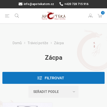
info@apotekatcm.cz
+420 728 715 916
0
Domů
Trávicí potíže
Zácpa
Zácpa
FILTROVAT