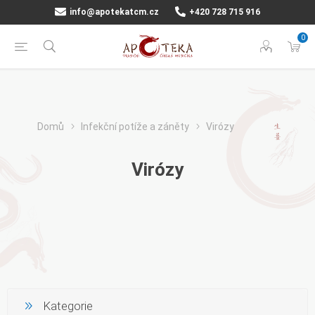
info@apotekatcm.cz
+420 728 715 916
0
Domů
Infekční potíže a záněty
Virózy
Virózy
Kategorie