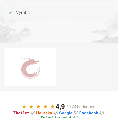
Výrobci
4,9
★
★
★
★
★
· 1774 hodnocení
Zboží.cz
4,9
·
Heureka
4,9
·
Google
5,0
·
Facebook
4,9
·
Známý terapeut
4,7