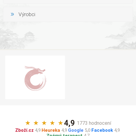
Výrobci
4,9
★
★
★
★
★
· 1773 hodnocení
Zboží.cz
4,9
·
Heureka
4,9
·
Google
5,0
·
Facebook
4,9
·
Známý terapeut
4,7