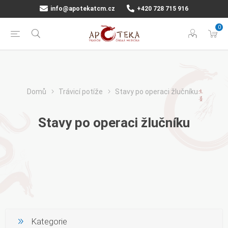
info@apotekatcm.cz
+420 728 715 916
0
Domů
Trávicí potíže
Stavy po operaci žlučníku
Stavy po operaci žlučníku
Kategorie