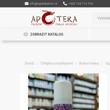
info@apotekatcm.cz
+420 728 715 916
ZOBRAZIT KATALOG
Domů
Chřipka a nachlazení
Bolesti hlavy
Sp
Rinenkai