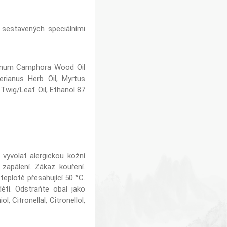
ů, sestavených speciálními
amomum Camphora Wood Oil
rianus Herb Oil, Myrtus
 Twig/Leaf Oil, Ethanol 87
vyvolat alergickou kožní
zapálení. Zákaz kouření.
teplotě přesahující 50 °C.
ětí. Odstraňte obal jako
 Citronellal, Citronellol,