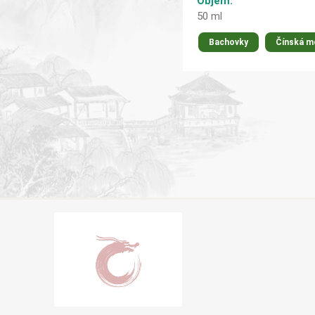
Objem:
50 ml
Bachovky
Čínská m