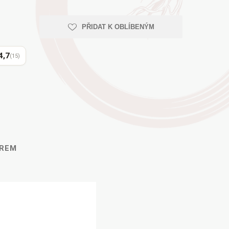
PŘIDAT K OBLÍBENÝM
4,7
(15)
ĚREM