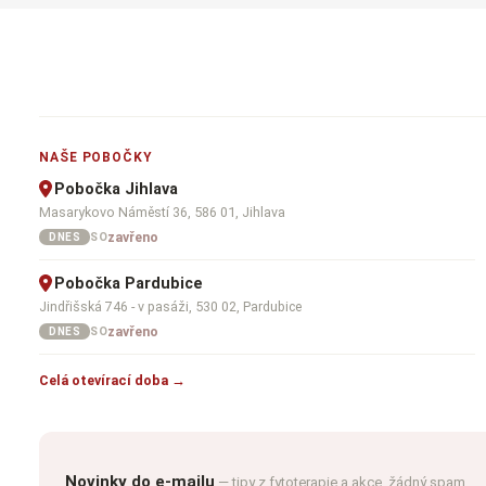
NAŠE POBOČKY
Pobočka Jihlava
Masarykovo Náměstí 36, 586 01, Jihlava
zavřeno
SO
DNES
Pobočka Pardubice
Jindřišská 746 - v pasáži, 530 02, Pardubice
zavřeno
SO
DNES
Celá otevírací doba →
Novinky do e-mailu
— tipy z fytoterapie a akce, žádný spam