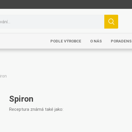
PODLE VÝROBCE
O NÁS
PORADENS
iron
Spiron
Receptura známá také jako: