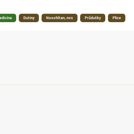
edicína
Dutiny
Nosohltan, nos
Průdušky
Plíce