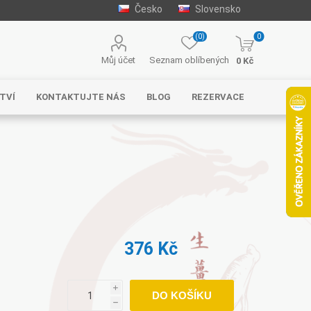
Česko
Slovensko
(0)
0
Můj účet
Seznam oblíbených
0 Kč
TVÍ
KONTAKTUJTE NÁS
BLOG
REZERVACE
376 Kč
i
DO KOŠÍKU
h