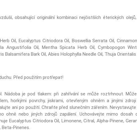
zduší, obsahující originální kombinaci nejčistších éterických olej
rb Oil, Eucalyptus Citriodora Oil, Boswellia Serrata Oil, Cinn
la Angustifolia Oil, Mentha Spicata Herb Oil, Cymbopogon Winte
 Balsamifera Bark Oil, Abies Holophylla Needle Oil, Thuja Orientalis
duchu. Před použitím protřepat!
l. Nádoba je pod tlakem: při zahřívání se může roztrhnout. Může 
plem, horkými povrchy, jiskrami, otevřeným ohněm a jinými zdroji 
ujte ani po použití. Chraňte před slunečním zářením. Nevystavujte 
ho ohně nebo jiných zdrojů zapálení. Uchovávejte mimo dosah d
e Eucalyptus Citriodora Oil, Limonene, Citral, Alpha-Pinene, Geraniol,
, Beta-Pinenes.