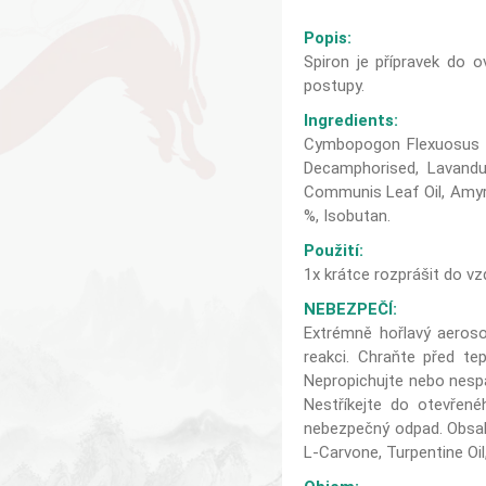
Popis:
Spiron je přípravek do ov
postupy.
Ingredients:
Cymbopogon Flexuosus He
Decamphorised, Lavandu
Communis Leaf Oil, Amyris
%, Isobutan.
Použití:
1x krátce rozprášit do vz
NEBEZPEČÍ:
Extrémně hořlavý aeroso
reakci. Chraňte před te
Nepropichujte nebo nespal
Nestříkejte do otevřené
nebezpečný odpad. Obsahuj
L-Carvone, Turpentine Oil