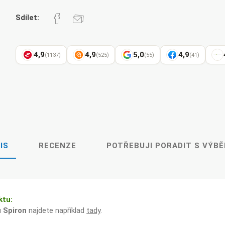
Sdílet:
4,9
4,9
5,0
4,9
(1137)
(525)
(55)
(41)
IS
RECENZE
POTŘEBUJI PORADIT S VÝB
ktu:
u
Spiron
najdete například
tady
.