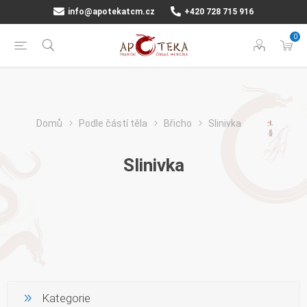
info@apotekatcm.cz
+420 728 715 916
0
Domů
Podle částí těla
Břicho
Slinivka
Slinivka
Kategorie