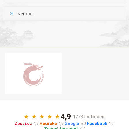
Výrobci
4,9
★
★
★
★
★
· 1773 hodnocení
Zboží.cz
4,9
·
Heureka
4,9
·
Google
5,0
·
Facebook
4,9
·
Známý terapeut
4,7