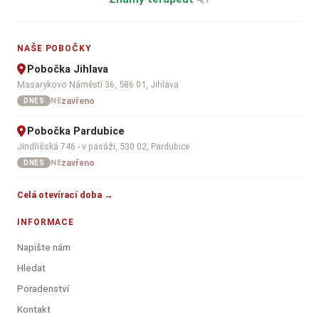
NAŠE POBOČKY
Pobočka Jihlava
Masarykovo Náměstí 36, 586 01, Jihlava
zavřeno
NE
DNES
Pobočka Pardubice
Jindřišská 746 - v pasáži, 530 02, Pardubice
zavřeno
NE
DNES
Celá otevírací doba →
INFORMACE
Napište nám
Hledat
Poradenství
Kontakt