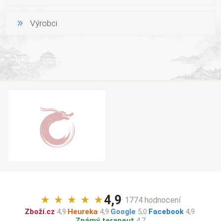
Výrobci
4,9
★
★
★
★
★
· 1774 hodnocení
Zboží.cz
4,9
·
Heureka
4,9
·
Google
5,0
·
Facebook
4,9
·
Známý terapeut
4,7