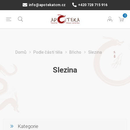
info@apotekatcm.cz
+420 728 715 916
0
Domů
Podle částí těla
Břicho
Slezina
Slezina
Kategorie