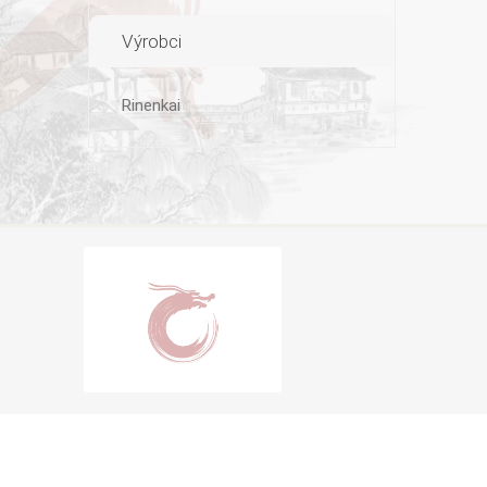
Výrobci
Rinenkai