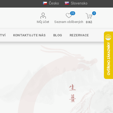
Česko
Slovensko
(0)
0
Můj účet
Seznam oblíbených
0 Kč
TVÍ
KONTAKTUJTE NÁS
BLOG
REZERVACE