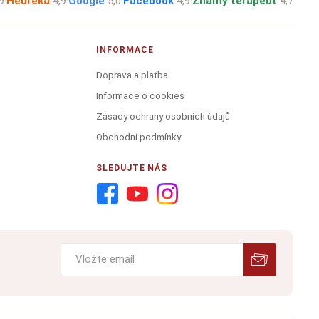
9
·
Heureka
4,9
·
Google
5,0
·
Facebook
4,9
·
Známý terapeut
4,7
INFORMACE
Doprava a platba
Informace o cookies
Zásady ochrany osobních údajů
Obchodní podmínky
SLEDUJTE NÁS