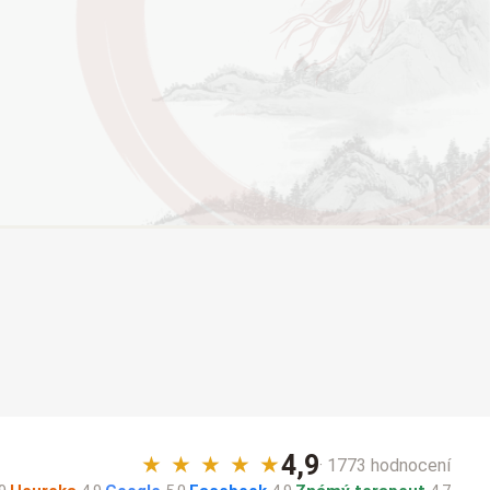
4,9
★
★
★
★
★
· 1773 hodnocení