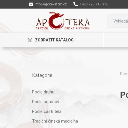
info@apotekatcm.cz
+420 728 715 916
ZOBRAZIT KATALOG
Do
Kategorie
Rinenkai
Podle druhu
P
Podle soustav
Podle částí těla
Tradiční čínská medicína