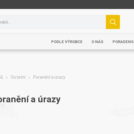
PODLE VÝROBCE
O NÁS
PORADENS
mů
Ostatní
Poranění a úrazy
oranění a úrazy