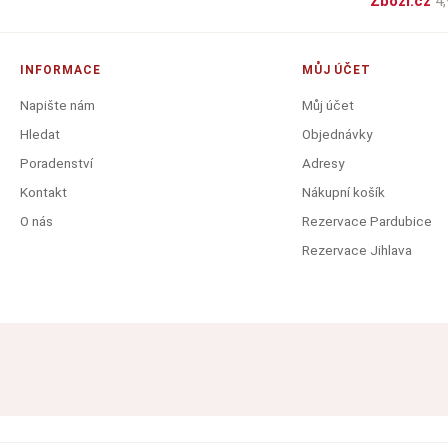
Zboží.cz
4,
INFORMACE
MŮJ ÚČET
Napište nám
Můj účet
Hledat
Objednávky
Poradenství
Adresy
Kontakt
Nákupní košík
O nás
Rezervace Pardubice
Rezervace Jihlava