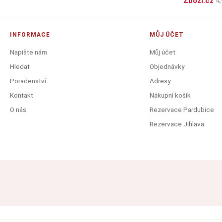
Zboží.cz
4,
INFORMACE
MŮJ ÚČET
Napište nám
Můj účet
Hledat
Objednávky
Poradenství
Adresy
Kontakt
Nákupní košík
O nás
Rezervace Pardubice
Rezervace Jihlava