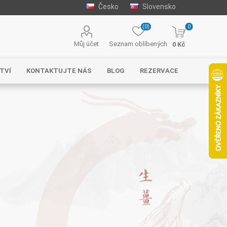
Česko
Slovensko
(0)
0
Můj účet
Seznam oblíbených
0 Kč
TVÍ
KONTAKTUJTE NÁS
BLOG
REZERVACE