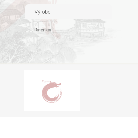
Výrobci
Rinenkai