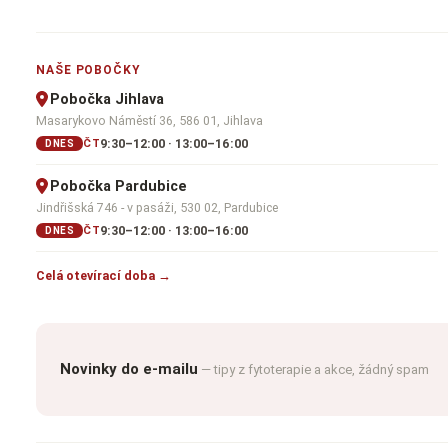
NAŠE POBOČKY
Pobočka Jihlava
Masarykovo Náměstí 36, 586 01, Jihlava
9:30–12:00 · 13:00–16:00
ČT
DNES
Pobočka Pardubice
Jindřišská 746 - v pasáži, 530 02, Pardubice
9:30–12:00 · 13:00–16:00
ČT
DNES
Celá otevírací doba →
Novinky do e-mailu
— tipy z fytoterapie a akce, žádný spam