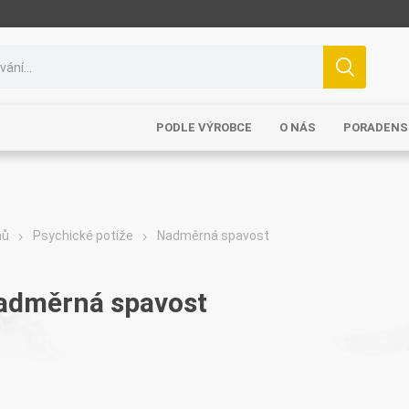
PODLE VÝROBCE
O NÁS
PORADENS
mů
Psychické potíže
Nadměrná spavost
adměrná spavost