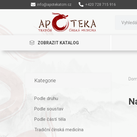
info@apotekatcm.cz
+420 728 715 916
ZOBRAZIT KATALOG
Do
Kategorie
Rinenkai
Podle druhu
N
Podle soustav
Podle částí těla
Tradiční čínská medicína