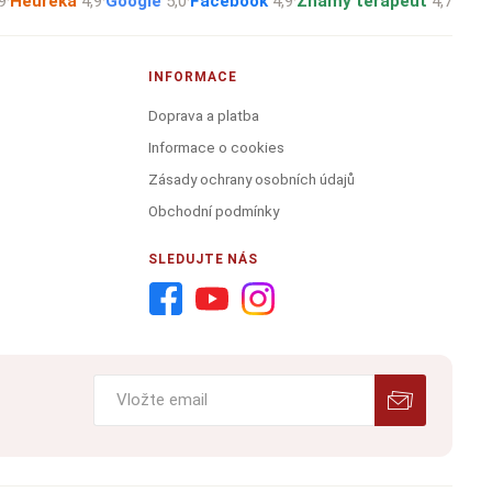
9
·
Heureka
4,9
·
Google
5,0
·
Facebook
4,9
·
Známý terapeut
4,7
INFORMACE
Doprava a platba
Informace o cookies
Zásady ochrany osobních údajů
Obchodní podmínky
SLEDUJTE NÁS