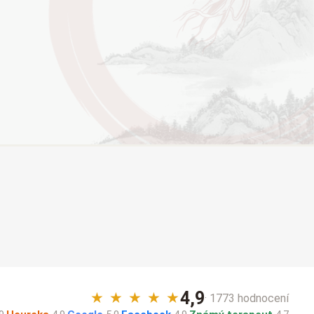
4,9
★
★
★
★
★
· 1773 hodnocení