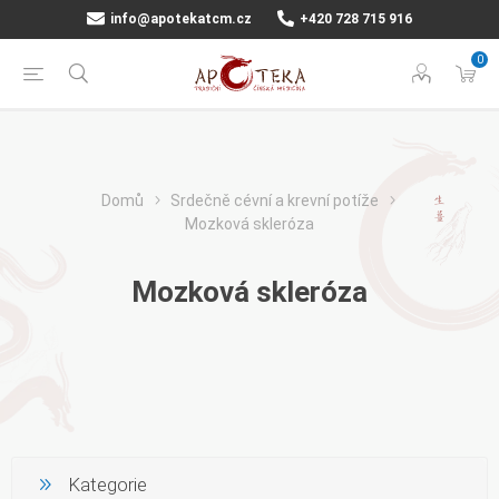
info@apotekatcm.cz
+420 728 715 916
0
Domů
Srdečně cévní a krevní potíže
Mozková skleróza
Mozková skleróza
Kategorie