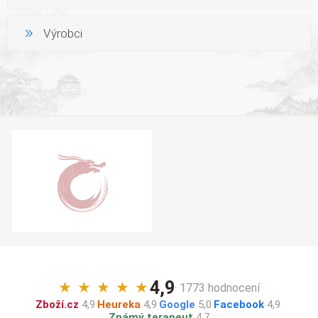
Výrobci
4,9
★
★
★
★
★
· 1773 hodnocení
Zboží.cz
4,9
·
Heureka
4,9
·
Google
5,0
·
Facebook
4,9
·
Známý terapeut
4,7