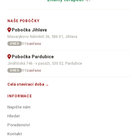
NAŠE POBOČKY
Pobočka Jihlava
Masarykovo Náměstí 36, 586 01, Jihlava
zavřeno
SO
DNES
Pobočka Pardubice
Jindřišská 746 - v pasáži, 530 02, Pardubice
zavřeno
SO
DNES
Celá otevírací doba →
INFORMACE
Napište nám
Hledat
Poradenství
Kontakt