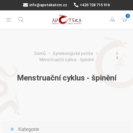
info@apotekatcm.cz
+420 728 715 916
0
Domů
Gynekologické potíže
Menstruační cyklus - špinění
Menstruační cyklus - špinění
Kategorie