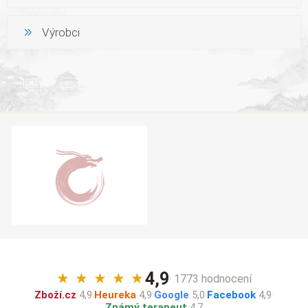
Výrobci
4,9
★
★
★
★
★
· 1773 hodnocení
Zboží.cz
4,9
·
Heureka
4,9
·
Google
5,0
·
Facebook
4,9
·
Známý terapeut
4,7