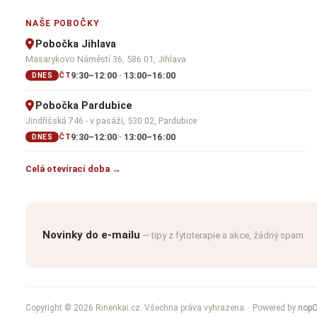
NAŠE POBOČKY
Pobočka Jihlava
Masarykovo Náměstí 36, 586 01, Jihlava
9:30–12:00 · 13:00–16:00
ČT
DNES
Pobočka Pardubice
Jindřišská 746 - v pasáži, 530 02, Pardubice
9:30–12:00 · 13:00–16:00
ČT
DNES
Celá otevírací doba →
Novinky do e-mailu
— tipy z fytoterapie a akce, žádný spam
Copyright © 2026 Rinenkai.cz. Všechna práva vyhrazena.
· Powered by
nop