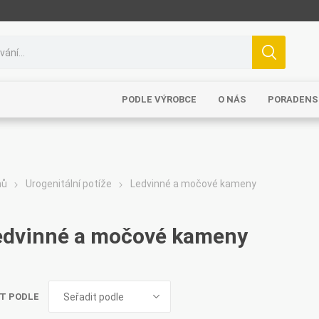
PODLE VÝROBCE
O NÁS
PORADENS
mů
Urogenitální potíže
Ledvinné a močové kameny
edvinné a močové kameny
T PODLE