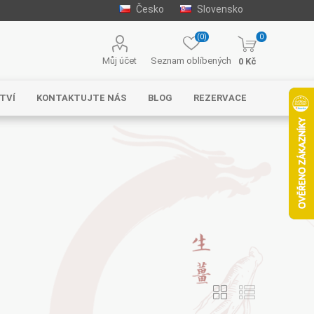
Česko
Slovensko
(0)
0
Můj účet
Seznam oblíbených
0 Kč
TVÍ
KONTAKTUJTE NÁS
BLOG
REZERVACE