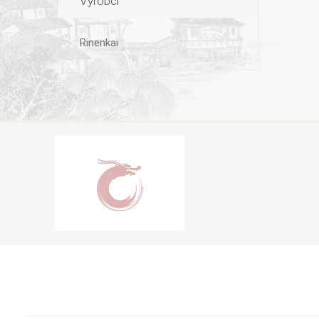
Výrobci
Rinenkai