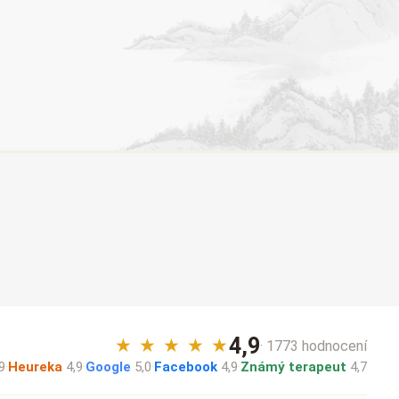
4,9
★
★
★
★
★
· 1773 hodnocení
9
·
Heureka
4,9
·
Google
5,0
·
Facebook
4,9
·
Známý terapeut
4,7