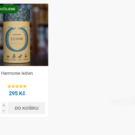
RUČUJEME
Harmonie ledvin
295 Kč
i
DO KOŠÍKU
h