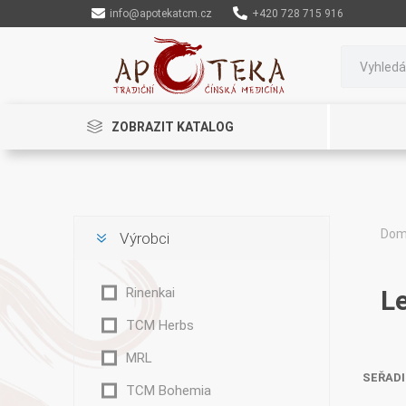
info@apotekatcm.cz
+420 728 715 916
ZOBRAZIT KATALOG
Do
Výrobci
Rinenkai
Rinenkai
L
TCM Herbs
MRL
SEŘADI
TCM Bohemia