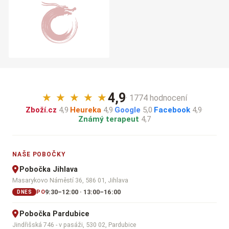
4,9
★
★
★
★
★
· 1774 hodnocení
Zboží.cz
4,9
·
Heureka
4,9
·
Google
5,0
·
Facebook
4,9
·
Známý terapeut
4,7
NAŠE POBOČKY
Pobočka Jihlava
Masarykovo Náměstí 36, 586 01, Jihlava
9:30–12:00 · 13:00–16:00
PO
DNES
Pobočka Pardubice
Jindřišská 746 - v pasáži, 530 02, Pardubice