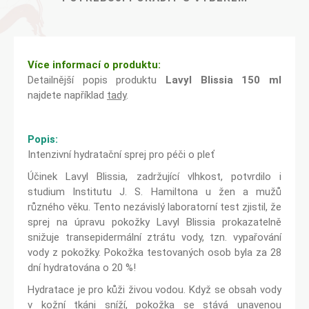
Více informací o produktu:
Detailnější popis produktu
Lavyl Blissia 150 ml
najdete například
tady
.
Popis:
Intenzivní hydratační sprej pro péči o pleť
Účinek Lavyl Blissia, zadržující vlhkost, potvrdilo i
studium Institutu J. S. Hamiltona u žen a mužů
různého věku. Tento nezávislý laboratorní test zjistil, že
sprej na úpravu pokožky Lavyl Blissia prokazatelně
snižuje transepidermální ztrátu vody, tzn. vypařování
vody z pokožky. Pokožka testovaných osob byla za 28
dní hydratována o 20 %!
Hydratace je pro kůži živou vodou. Když se obsah vody
v kožní tkáni sníží, pokožka se stává unavenou