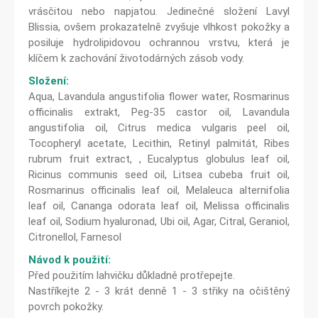
vrásčitou nebo napjatou. Jedinečné složení Lavyl
Blissia, ovšem prokazatelně zvyšuje vlhkost pokožky a
posiluje hydrolipidovou ochrannou vrstvu, která je
klíčem k zachování životodárných zásob vody.
Složení:
Aqua, Lavandula angustifolia flower water, Rosmarinus
officinalis extrakt, Peg-35 castor oil, Lavandula
angustifolia oil, Citrus medica vulgaris peel oil,
Tocopheryl acetate, Lecithin, Retinyl palmitát, Ribes
rubrum fruit extract, , Eucalyptus globulus leaf oil,
Ricinus communis seed oil, Litsea cubeba fruit oil,
Rosmarinus officinalis leaf oil, Melaleuca alternifolia
leaf oil, Cananga odorata leaf oil, Melissa officinalis
leaf oil, Sodium hyaluronad, Ubi oil, Agar, Citral, Geraniol,
Citronellol, Farnesol
Návod k použití:
Před použitím lahvičku důkladně protřepejte.
Nastříkejte 2 - 3 krát denně 1 - 3 střiky na očištěný
povrch pokožky.