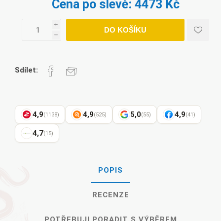
Cena po slevě:
4473 Kč
i
DO KOŠÍKU
h
Sdílet:
4,9
4,9
5,0
4,9
(1138)
(525)
(55)
(41)
4,7
(15)
POPIS
RECENZE
POTŘEBUJI PORADIT S VÝBĚREM