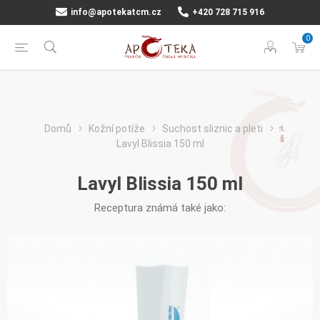
info@apotekatcm.cz
+420 728 715 916
0
Domů
Kožní potíže
Suchost sliznic a pleti
Lavyl Blissia 150 ml
Lavyl Blissia 150 ml
Receptura známá také jako: