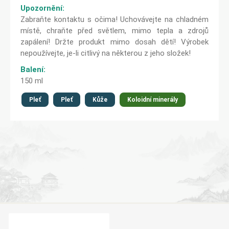
Upozornění:
Zabraňte kontaktu s očima! Uchovávejte na chladném
místě, chraňte před světlem, mimo tepla a zdrojů
zapálení! Držte produkt mimo dosah dětí! Výrobek
nepoužívejte, je-li citlivý na některou z jeho složek!
Balení:
150 ml
Pleť
Pleť
Kůže
Koloidní minerály