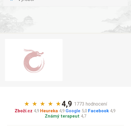
4,9
★
★
★
★
★
· 1773 hodnocení
Zboží.cz
4,9
·
Heureka
4,9
·
Google
5,0
·
Facebook
4,9
·
Známý terapeut
4,7