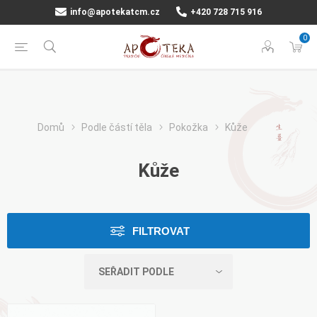
info@apotekatcm.cz
+420 728 715 916
0
Domů
Podle částí těla
Pokožka
Kůže
Kůže
FILTROVAT