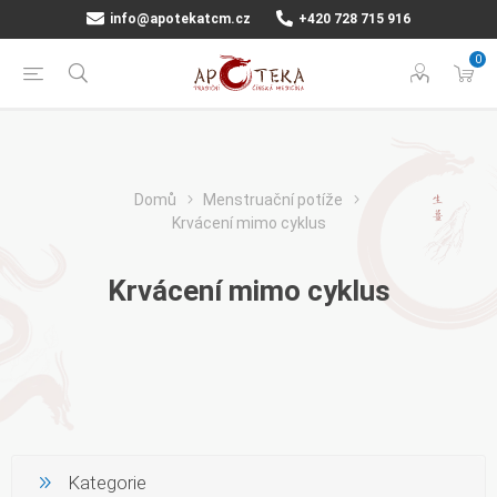
info@apotekatcm.cz
+420 728 715 916
0
Domů
Menstruační potíže
Krvácení mimo cyklus
Krvácení mimo cyklus
Kategorie