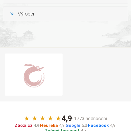
Výrobci
4,9
★
★
★
★
★
· 1773 hodnocení
Zboží.cz
4,9
·
Heureka
4,9
·
Google
5,0
·
Facebook
4,9
·
Známý terapeut
4,7