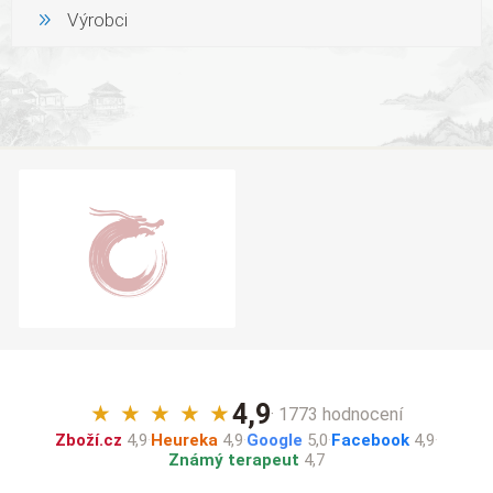
Výrobci
4,9
★
★
★
★
★
· 1773 hodnocení
Zboží.cz
4,9
·
Heureka
4,9
·
Google
5,0
·
Facebook
4,9
·
Známý terapeut
4,7