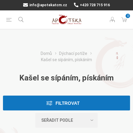
info@apotekatcm.cz
+420 728 715 916
0
Domů
Dýchací potíže
Kašel se sípáním, pískáním
Kašel se sípáním, pískáním
FILTROVAT