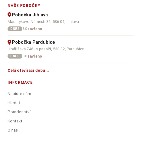
NAŠE POBOČKY
Pobočka Jihlava
Masarykovo Náměstí 36, 586 01, Jihlava
zavřeno
SO
DNES
Pobočka Pardubice
Jindřišská 746 - v pasáži, 530 02, Pardubice
zavřeno
SO
DNES
Celá otevírací doba →
INFORMACE
Napište nám
Hledat
Poradenství
Kontakt
O nás