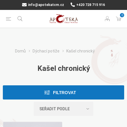
info@apotekatcm.cz
+420 728 715 916
0
Domů
Dýchací potíže
Kašel chronický
Kašel chronický
FILTROVAT