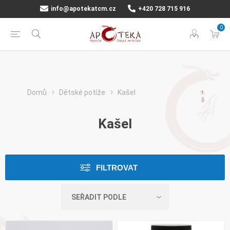
info@apotekatcm.cz
+420 728 715 916
0
Domů
Dětské potíže
Kašel
Kašel
FILTROVAT