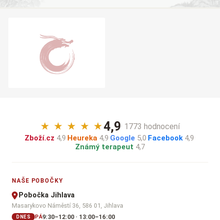
4,9
★
★
★
★
★
· 1773 hodnocení
Zboží.cz
4,9
·
Heureka
4,9
·
Google
5,0
·
Facebook
4,9
·
Známý terapeut
4,7
NAŠE POBOČKY
Pobočka Jihlava
Masarykovo Náměstí 36, 586 01, Jihlava
9:30–12:00 · 13:00–16:00
PÁ
DNES