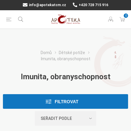
info@apotekatcm.cz
+420 728 715 916
0
Domů
Dětské potíže
Imunita, obranyschopnost
Imunita, obranyschopnost
FILTROVAT