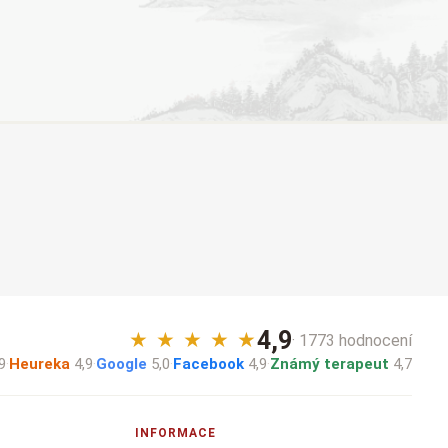
4,9
★
★
★
★
★
· 1773 hodnocení
9
·
Heureka
4,9
·
Google
5,0
·
Facebook
4,9
·
Známý terapeut
4,7
INFORMACE