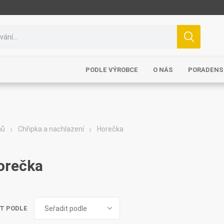
PODLE VÝROBCE
O NÁS
PORADENS
mů
Chřipka a nachlazení
Horečka
orečka
T PODLE