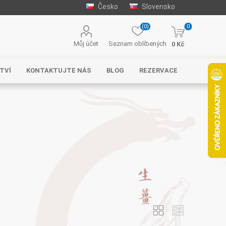
Česko
Slovensko
(0)
0
Můj účet
Seznam oblíbených
0 Kč
TVÍ
KONTAKTUJTE NÁS
BLOG
REZERVACE