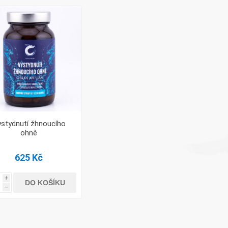
stydnutí žhnoucího
ohně
625 Kč
i
DO KOŠÍKU
h