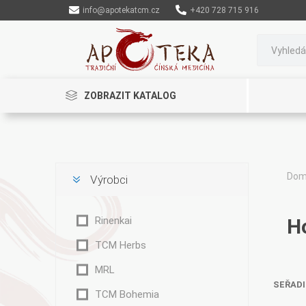
info@apotekatcm.cz
+420 728 715 916
ZOBRAZIT KATALOG
Do
Výrobci
Rinenkai
Rinenkai
H
TCM Herbs
MRL
SEŘADI
TCM Bohemia