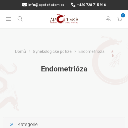
info@apotekatcm.cz
+420 728 715 916
0
Domů
Gynekologické potíže
Endometrióza
Endometrióza
Kategorie