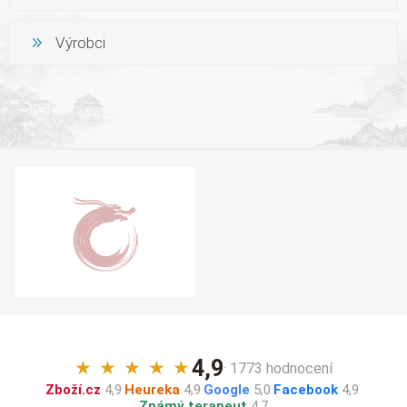
Výrobci
4,9
★
★
★
★
★
· 1773 hodnocení
Zboží.cz
4,9
·
Heureka
4,9
·
Google
5,0
·
Facebook
4,9
·
Známý terapeut
4,7