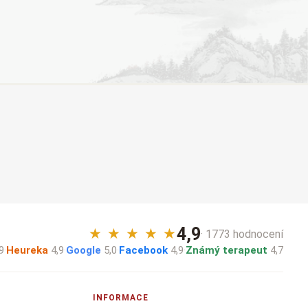
4,9
★
★
★
★
★
· 1773 hodnocení
9
·
Heureka
4,9
·
Google
5,0
·
Facebook
4,9
·
Známý terapeut
4,7
INFORMACE