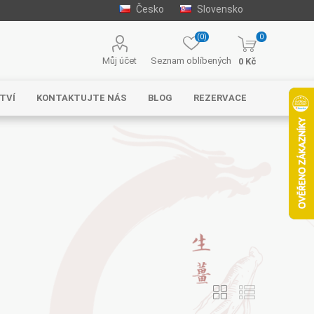
Česko
Slovensko
(0)
0
Můj účet
Seznam oblíbených
0 Kč
TVÍ
KONTAKTUJTE NÁS
BLOG
REZERVACE