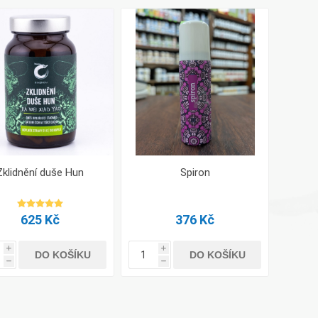
Zklidnění duše Hun
Spiron
625 Kč
376 Kč
i
i
DO KOŠÍKU
DO KOŠÍKU
h
h