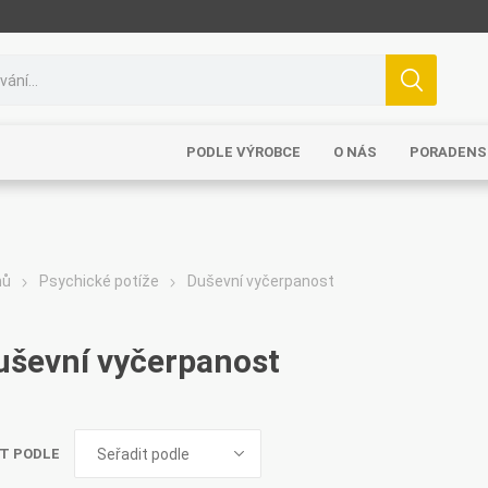
PODLE VÝROBCE
O NÁS
PORADENS
mů
Psychické potíže
Duševní vyčerpanost
uševní vyčerpanost
T PODLE