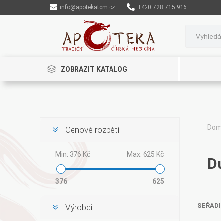
info@apotekatcm.cz
+420 728 715 916
ZOBRAZIT KATALOG
Do
Cenové rozpětí
Rinenkai
Min:
376 Kč
Max:
625 Kč
D
376
625
SEŘADI
Výrobci