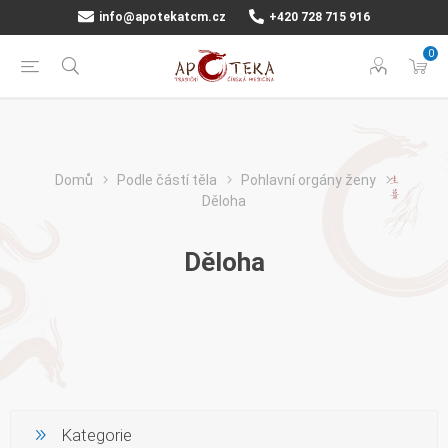
info@apotekatcm.cz
+420 728 715 916
0
Domů
Podle částí těla
Pohlavní orgány ženy
Děloha
Děloha
Kategorie