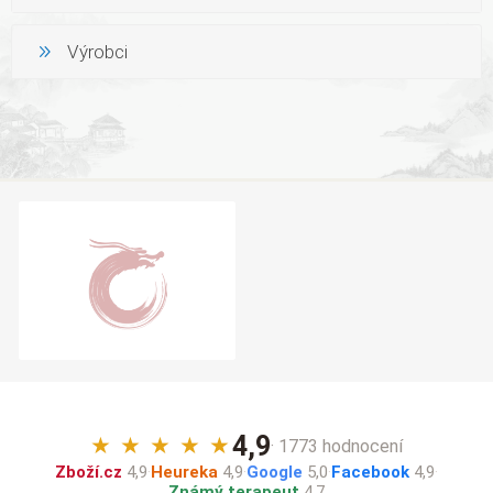
Výrobci
4,9
★
★
★
★
★
· 1773 hodnocení
Zboží.cz
4,9
·
Heureka
4,9
·
Google
5,0
·
Facebook
4,9
·
Známý terapeut
4,7