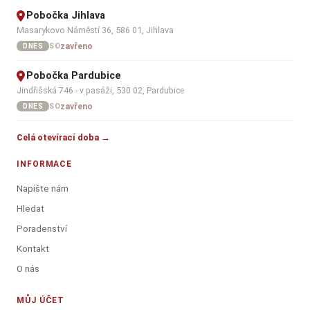
Pobočka Jihlava
Masarykovo Náměstí 36, 586 01, Jihlava
zavřeno
SO
DNES
Pobočka Pardubice
Jindřišská 746 - v pasáži, 530 02, Pardubice
zavřeno
SO
DNES
Celá otevírací doba →
INFORMACE
Napište nám
Hledat
Poradenství
Kontakt
O nás
MŮJ ÚČET