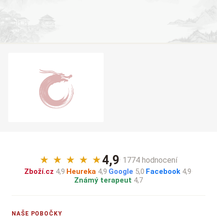
4,9
★
★
★
★
★
· 1774 hodnocení
Zboží.cz
4,9
·
Heureka
4,9
·
Google
5,0
·
Facebook
4,9
·
Známý terapeut
4,7
NAŠE POBOČKY