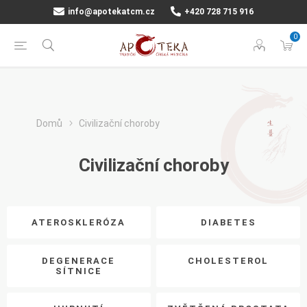
info@apotekatcm.cz
+420 728 715 916
0
Domů
Civilizační choroby
Civilizační choroby
ATEROSKLERÓZA
DIABETES
DEGENERACE
CHOLESTEROL
SÍTNICE