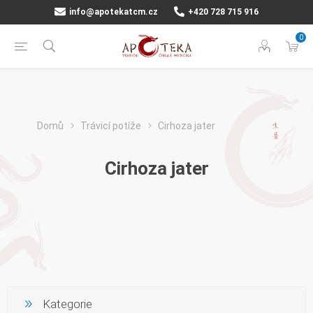
info@apotekatcm.cz
+420 728 715 916
0
Domů
Trávicí potíže
Cirhoza jater
Cirhoza jater
Kategorie