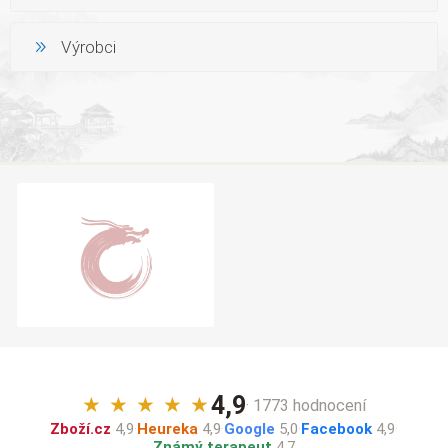
Výrobci
4,9
★
★
★
★
★
· 1773 hodnocení
Zboží.cz
4,9
·
Heureka
4,9
·
Google
5,0
·
Facebook
4,9
·
Známý terapeut
4,7