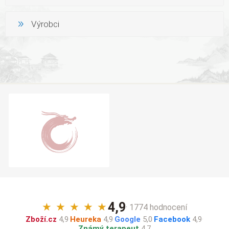
Výrobci
4,9
★
★
★
★
★
· 1774 hodnocení
Zboží.cz
4,9
·
Heureka
4,9
·
Google
5,0
·
Facebook
4,9
·
Známý terapeut
4,7