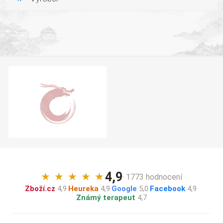
4,9
★
★
★
★
★
· 1773 hodnocení
Zboží.cz
4,9
·
Heureka
4,9
·
Google
5,0
·
Facebook
4,9
·
Známý terapeut
4,7