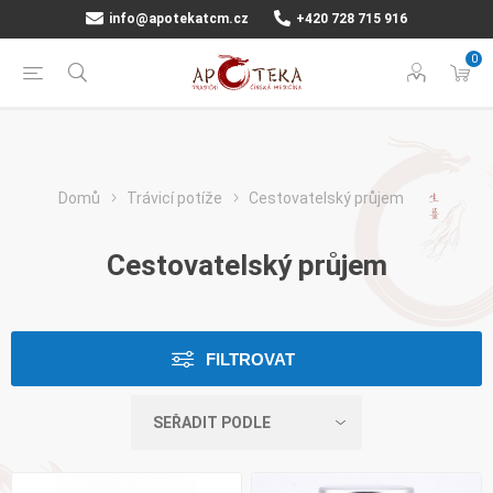
info@apotekatcm.cz
+420 728 715 916
0
Domů
Trávicí potíže
Cestovatelský průjem
Cestovatelský průjem
FILTROVAT