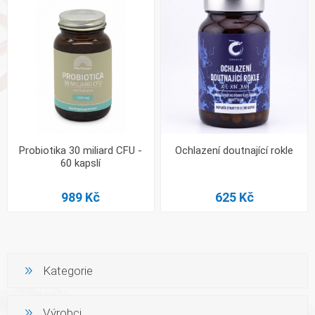
Probiotika 30 miliard CFU -
Ochlazení doutnající rokle
60 kapslí
989 Kč
625 Kč
Kategorie
Výrobci