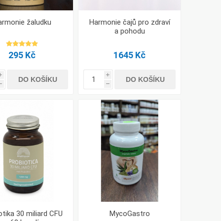
armonie žaludku
Harmonie čajů pro zdraví
a pohodu
295 Kč
1645 Kč
i
i
DO KOŠÍKU
DO KOŠÍKU
h
h
otika 30 miliard CFU
MycoGastro