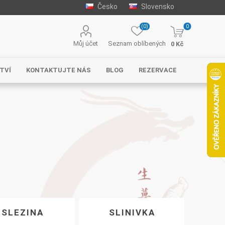
Česko
Slovensko
(0)
0
Můj účet
Seznam oblíbených
0 Kč
TVÍ
KONTAKTUJTE NÁS
BLOG
REZERVACE
SLEZINA
SLINIVKA