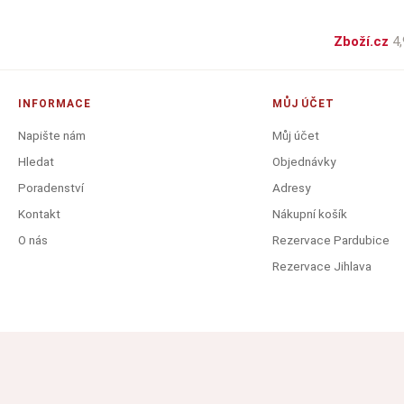
Zboží.cz
4,
INFORMACE
MŮJ ÚČET
Napište nám
Můj účet
Hledat
Objednávky
Poradenství
Adresy
Kontakt
Nákupní košík
O nás
Rezervace Pardubice
Rezervace Jihlava