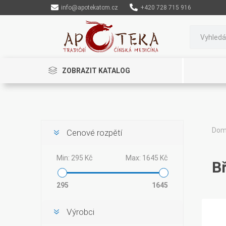
info@apotekatcm.cz
+420 728 715 916
ZOBRAZIT KATALOG
Do
Cenové rozpětí
Rinenkai
Min:
295 Kč
Max:
1645 Kč
B
295
1645
Výrobci