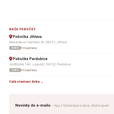
NAŠE POBOČKY
Pobočka Jihlava
Masarykovo Náměstí 36, 586 01, Jihlava
zavřeno
NE
DNES
Pobočka Pardubice
Jindřišská 746 - v pasáži, 530 02, Pardubice
zavřeno
NE
DNES
Celá otevírací doba →
Novinky do e-mailu
— tipy z fytoterapie a akce, žádný spam