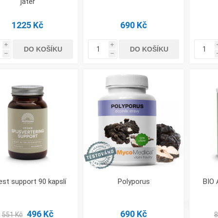
jater
1225 Kč
690 Kč
i
i
DO KOŠÍKU
DO KOŠÍKU
h
h
est support 90 kapslí
Polyporus
BIO 
496 Kč
690 Kč
551 Kč
8