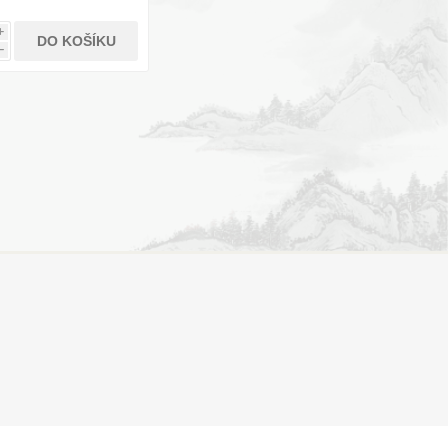
i
DO KOŠÍKU
h