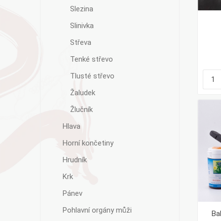
Slezina
Slinivka
Střeva
Tenké střevo
Tlusté střevo
Žaludek
Žlučník
Hlava
Horní končetiny
Hrudník
Krk
Pánev
Pohlavní orgány můži
Ba