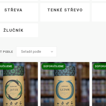
STŘEVA
TENKÉ STŘEVO
ŽLUČNÍK
T PODLE
RUČUJEME
DOPORUČUJEME
DOPORU