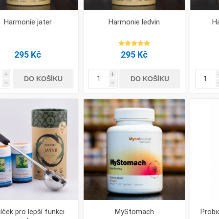
Harmonie jater
Harmonie ledvin
H
295 Kč
295 Kč
i
i
DO KOŠÍKU
DO KOŠÍKU
h
h
líček pro lepší funkci
MyStomach
Probi