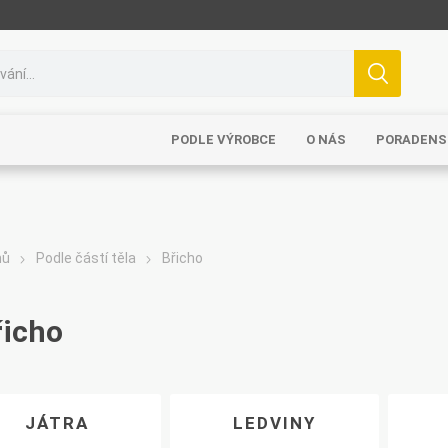
PODLE VÝROBCE
O NÁS
PORADENS
mů
Podle částí těla
Břicho
řicho
JÁTRA
LEDVINY