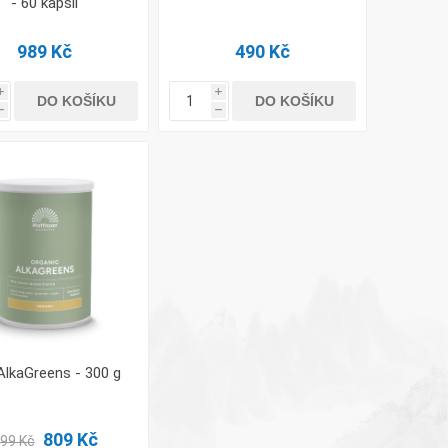
- 60 kapslí
989 Kč
490 Kč
i
i
DO KOŠÍKU
DO KOŠÍKU
h
h
AlkaGreens - 300 g
809 Kč
99 Kč