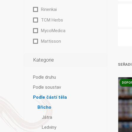
Rinenkai
TCM Herbs
MycoMedica
Mattisson
Kategorie
SEŘADI
Podle druhu
DOPO
Podle soustav
Podle částí těla
Břicho
Játra
Ledviny