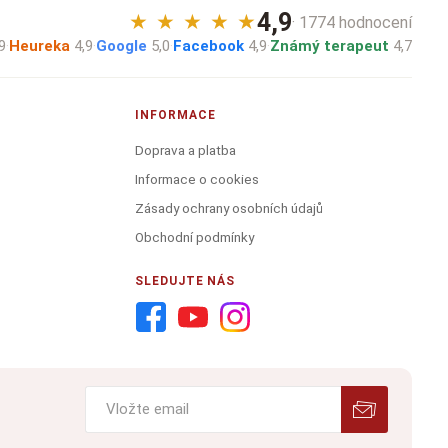
4,9
★
★
★
★
★
· 1774 hodnocení
9
·
Heureka
4,9
·
Google
5,0
·
Facebook
4,9
·
Známý terapeut
4,7
INFORMACE
Doprava a platba
Informace o cookies
Zásady ochrany osobních údajů
Obchodní podmínky
SLEDUJTE NÁS