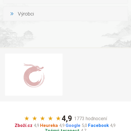
Výrobci
4,9
★
★
★
★
★
· 1773 hodnocení
Zboží.cz
4,9
·
Heureka
4,9
·
Google
5,0
·
Facebook
4,9
·
Známý terapeut
4,7