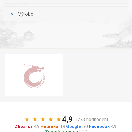
Výrobci
4,9
★
★
★
★
★
· 1773 hodnocení
Zboží.cz
4,9
·
Heureka
4,9
·
Google
5,0
·
Facebook
4,9
·
Známý terapeut
4,7