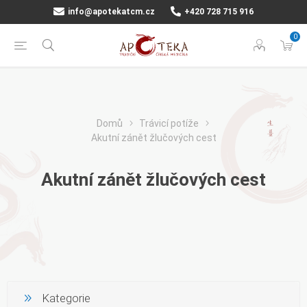
info@apotekatcm.cz
+420 728 715 916
0
Domů
Trávicí potíže
Akutní zánět žlučových cest
Akutní zánět žlučových cest
Kategorie