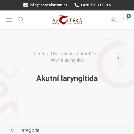
info@apotekatcm.cz
+420 728 715 916
0
Domů
Ušní, nosní, krční potíže
Akutní laryngitida
Akutní laryngitida
Kategorie