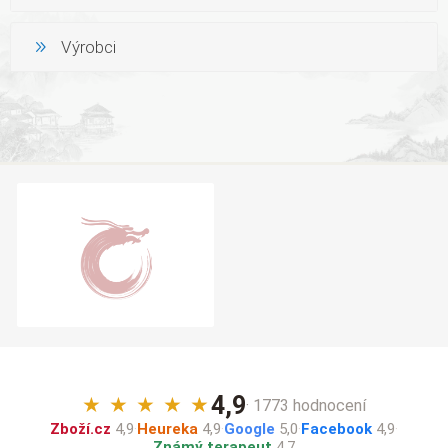
Výrobci
4,9
★
★
★
★
★
· 1773 hodnocení
Zboží.cz
4,9
·
Heureka
4,9
·
Google
5,0
·
Facebook
4,9
·
Známý terapeut
4,7