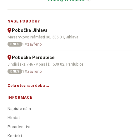
NAŠE POBOČKY
Pobočka Jihlava
Masarykovo Náměstí 36, 586 01, Jihlava
zavřeno
SO
DNES
Pobočka Pardubice
Jindřišská 746 - v pasáži, 530 02, Pardubice
zavřeno
SO
DNES
Celá otevírací doba →
INFORMACE
Napište nám
Hledat
Poradenství
Kontakt