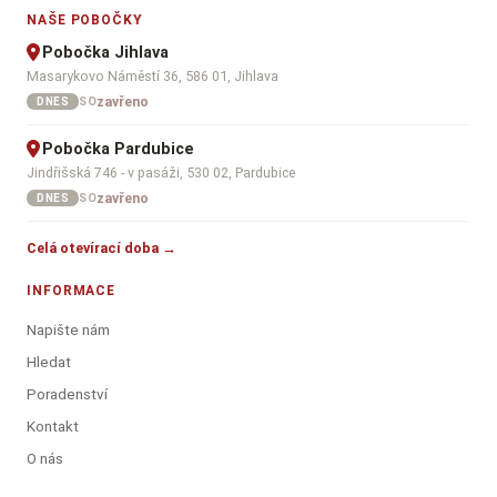
NAŠE POBOČKY
Pobočka Jihlava
Masarykovo Náměstí 36, 586 01, Jihlava
zavřeno
SO
DNES
Pobočka Pardubice
Jindřišská 746 - v pasáži, 530 02, Pardubice
zavřeno
SO
DNES
Celá otevírací doba →
INFORMACE
Napište nám
Hledat
Poradenství
Kontakt
O nás