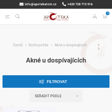
info@apotekatcm.cz
+420 728 715 916
0
Domů
Kožní potíže
Akné u dospívajících
Akné u dospívajících
FILTROVAT