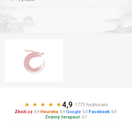
4,9
★
★
★
★
★
· 1773 hodnocení
Zboží.cz
4,9
·
Heureka
4,9
·
Google
5,0
·
Facebook
4,9
·
Známý terapeut
4,7