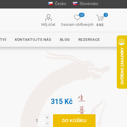
Česko
Slovensko
(0)
0
Můj účet
Seznam oblíbených
0 Kč
TVÍ
KONTAKTUJTE NÁS
BLOG
REZERVACE
315 Kč
i
DO KOŠÍKU
h