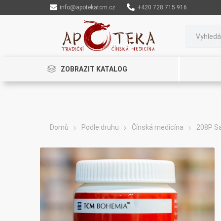
info@apotekatcm.cz
+420 728 715 916
ZOBRAZIT KATALOG
Domů
Podle druhu
Čínská medicína
208P Sa
Rinenkai