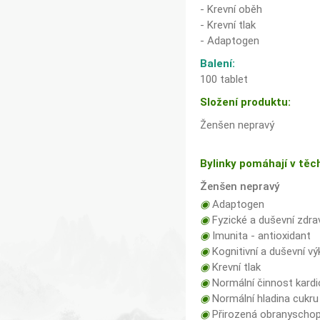
- Krevní oběh
- Krevní tlak
- Adaptogen
Balení:
100 tablet
Složení produktu:
Ženšen nepravý
Bylinky pomáhají v těc
Ženšen nepravý
◉
Adaptogen
◉
Fyzické a duševní zdra
◉
Imunita - antioxidant
◉
Kognitivní a duševní v
◉
Krevní tlak
◉
Normální činnost kard
◉
Normální hladina cukru 
◉
Přirozená obranyschop