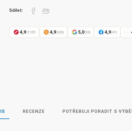
Sdílet:
4,9
4,9
5,0
4,9
(1137)
(525)
(55)
(41)
IS
RECENZE
POTŘEBUJI PORADIT S VÝB