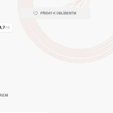
PŘIDAT K OBLÍBENÝM
4,7
(15)
ĚREM