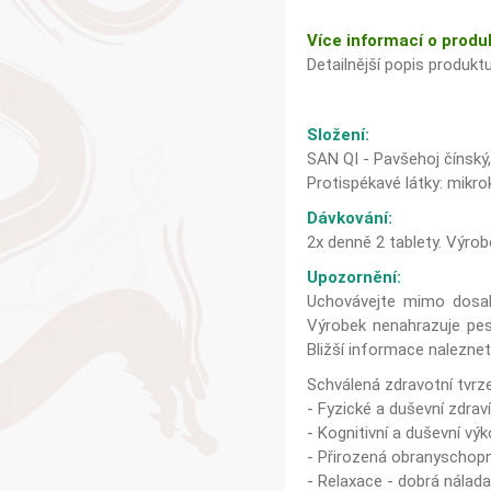
Více informací o produ
Detailnější popis produkt
Složení:
SAN QI - Pavšehoj čínský
Protispékavé látky: mikrok
Dávkování:
2x denně 2 tablety. Výrobe
Upozornění:
Uchovávejte mimo dosah 
Výrobek nenahrazuje pes
Bližší informace naleznet
Schválená zdravotní tvrze
- Fyzické a duševní zdrav
- Kognitivní a duševní vý
- Přirozená obranyschopn
- Relaxace - dobrá nálad