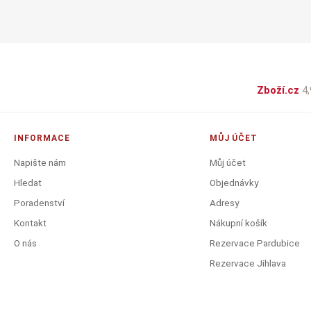
Zboží.cz
4,
INFORMACE
MŮJ ÚČET
Napište nám
Můj účet
Hledat
Objednávky
Poradenství
Adresy
Kontakt
Nákupní košík
O nás
Rezervace Pardubice
Rezervace Jihlava