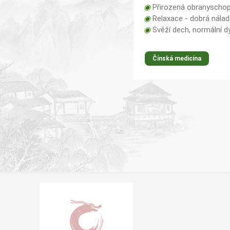
◉
Přirozená obranyschop
◉
Relaxace - dobrá nála
◉
Svěží dech, normální d
Čínská medicína