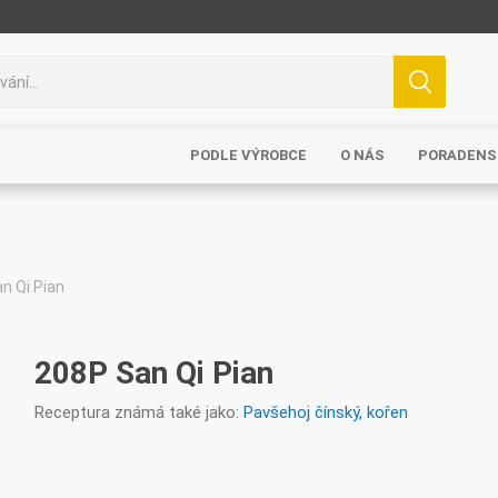
PODLE VÝROBCE
O NÁS
PORADENS
n Qi Pian
208P San Qi Pian
Receptura známá také jako:
Pavšehoj čínský, kořen