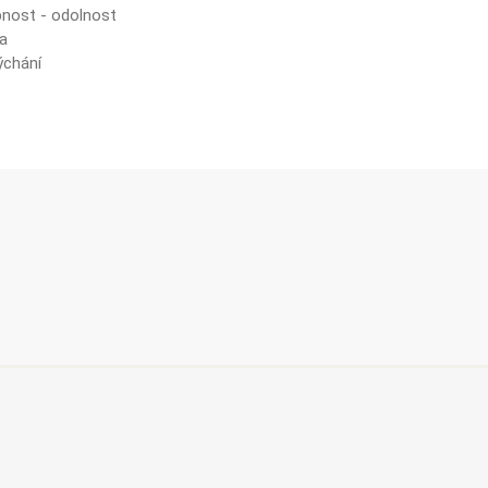
nost - odolnost
da
ýchání