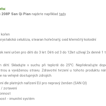
ktu:
u
208P San Qi Pian
najdete například
tady
.
, kořen
rystalická celulóza, stearan hořečnatý, oxid křemičitý koloidní
k není určen pro děti do 3 let. Děti od 3 do 12let užívají 2x denně 1 t
dětí. Skladujte v suchu při teplotě do 25°C. Nepřekračujte dop
trou a vyváženou stravu. Zdravotní tvrzení u tohoto produktu nám 
e na veřejně dostupných zdrojích.
ní dle platných nařízení EU pro nepravý ženšen (SAN QI)
í / zotavení
konnost
ost - imunitní systém
a