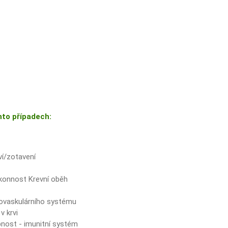
hto případech:
ví/zotavení
ýkonnost Krevní oběh
iovaskulárního systému
v krvi
nost - imunitní systém